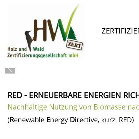
ZERTIFIZI
RED - ERNEUERBARE ENERGIEN RICH
Nachhaltige Nutzung von Biomasse na
(
R
enewable
E
nergy
D
irective, kurz: RED)