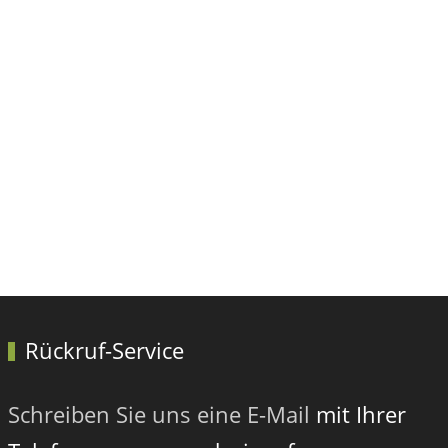
Nächster Beitrag: Erholungs-, Kur- und Heilwä
Weiter
Rückruf-Service
Schreiben Sie uns eine E-Mail
mit Ihrer