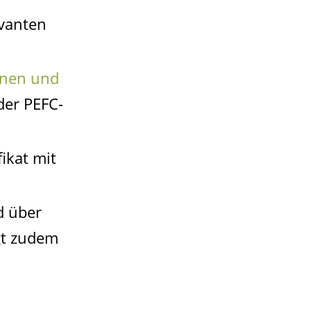
evanten
nnen und
der PEFC-
ikat mit
d über
lgt zudem