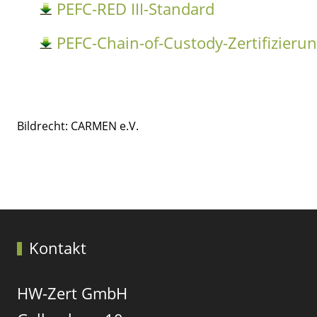
PEFC-RED III-Standard
PEFC-Chain-of-Custody-Zertifizieru
Bildrecht: CARMEN e.V.
Vorheriger Beitrag: Verkehrs- und Grünfl
Zurück
Kontakt
HW-Zert GmbH