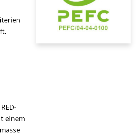
iterien
ft.
 RED-
it einem
iomasse