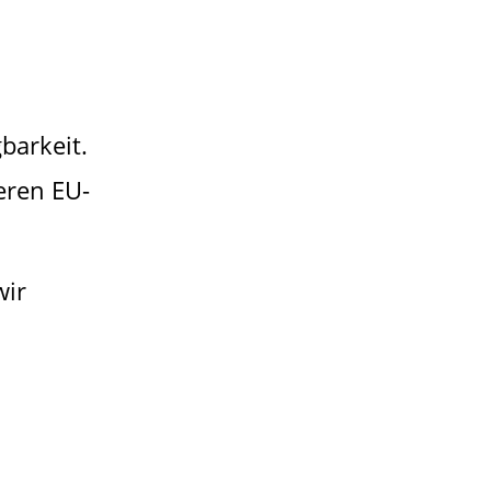
barkeit.
eren EU-
wir