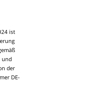
024 ist
ierung
 gemäß
- und
on der
mmer DE-